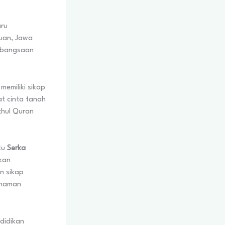
ru
ruan, Jawa
Kebangsaan
memiliki sikap
t cinta tanah
zhul Quran
itu
Serka
kan
n sikap
ahaman
ndidikan