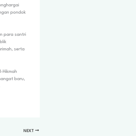
menghargai
kungan pondok
 para santri
lik
rimah, serta
l-Hikmah
mangat baru,
n
NEXT