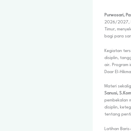
Purwosari, P
2026/2027, P
Timur, menye
bagi para san
Kegiatan ters
disiplin, ta
air. Program 
Daar El-Hikm
Materi sekali
Sanusi, S.Kom
pembekalan m
disiplin, ke
tentang pent
Latihan Baris