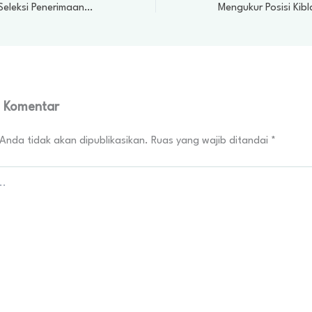
Pengumuman Hasil Seleksi Penerimaan Santri Baru Tahun Akademik 2026-2027 Gelombang 2
n Komentar
Anda tidak akan dipublikasikan.
Ruas yang wajib ditandai
*