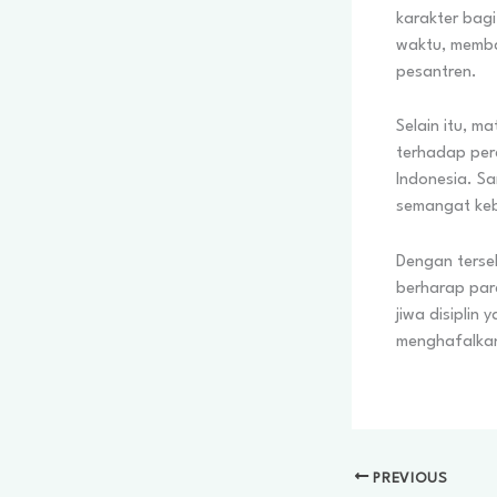
karakter bagi 
waktu, memba
pesantren.
Selain itu, 
terhadap per
Indonesia. Sa
semangat keb
Dengan tersel
berharap par
jiwa disiplin
menghafalkan
PREVIOUS