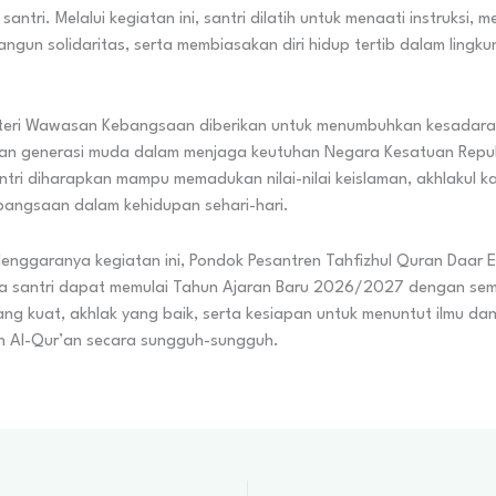
santri. Melalui kegiatan ini, santri dilatih untuk menaati instruksi, 
ngun solidaritas, serta membiasakan diri hidup tertib dalam ling
materi Wawasan Kebangsaan diberikan untuk menumbuhkan kesadaran
an generasi muda dalam menjaga keutuhan Negara Kesatuan Repub
ntri diharapkan mampu memadukan nilai-nilai keislaman, akhlakul ka
angsaan dalam kehidupan sehari-hari.
enggaranya kegiatan ini, Pondok Pesantren Tahfizhul Quran Daar E
a santri dapat memulai Tahun Ajaran Baru 2026/2027 dengan se
 yang kuat, akhlak yang baik, serta kesiapan untuk menuntut ilmu da
 Al-Qur’an secara sungguh-sungguh.