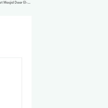
Mengukur Posisi Kiblat Masjid Daar El-Hikmah Saat Fenomena Rashdul Qiblat