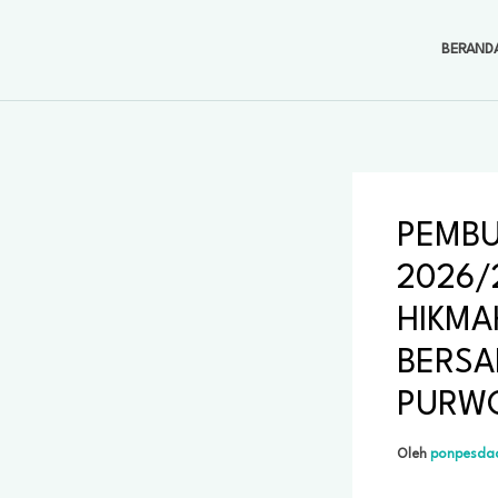
Lewati
ke
BERAND
konten
PEMBU
2026/
HIKMA
BERSA
PURWO
Oleh
ponpesda