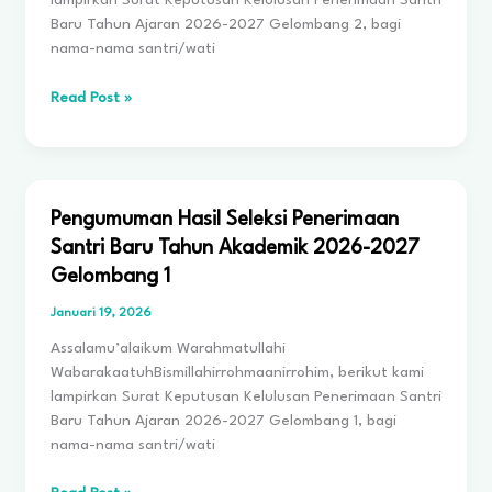
lampirkan Surat Keputusan Kelulusan Penerimaan Santri
BERBARIS
Baru Tahun Ajaran 2026-2027 Gelombang 2, bagi
BERSAMA
nama-nama santri/wati
BABINSA
KORAMIL
Pengumuman
Read Post »
0819/21
Hasil
PURWOSARI,
Seleksi
PASURUAN.
Penerimaan
Santri
Baru
Pengumuman Hasil Seleksi Penerimaan
Tahun
Santri Baru Tahun Akademik 2026-2027
Akademik
Gelombang 1
2026-
2027
Januari 19, 2026
Gelombang
Assalamu’alaikum Warahmatullahi
2
WabarakaatuhBismillahirrohmaanirrohim, berikut kami
lampirkan Surat Keputusan Kelulusan Penerimaan Santri
Baru Tahun Ajaran 2026-2027 Gelombang 1, bagi
nama-nama santri/wati