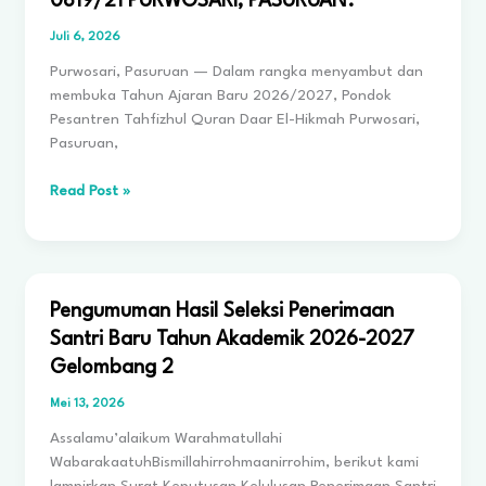
0819/21 PURWOSARI, PASURUAN.
Juli 6, 2026
Purwosari, Pasuruan — Dalam rangka menyambut dan
membuka Tahun Ajaran Baru 2026/2027, Pondok
Pesantren Tahfizhul Quran Daar El-Hikmah Purwosari,
Pasuruan,
PEMBUKAAN
Read Post »
TAHUN
AJARAN
BARU
2026/2027,
PONDOK
Pengumuman Hasil Seleksi Penerimaan
PESANTREN
Santri Baru Tahun Akademik 2026-2027
DAAR
Gelombang 2
EL-
HIKMAH
Mei 13, 2026
GELAR
Assalamu’alaikum Warahmatullahi
LATIHAN
WabarakaatuhBismillahirrohmaanirrohim, berikut kami
BARIS-