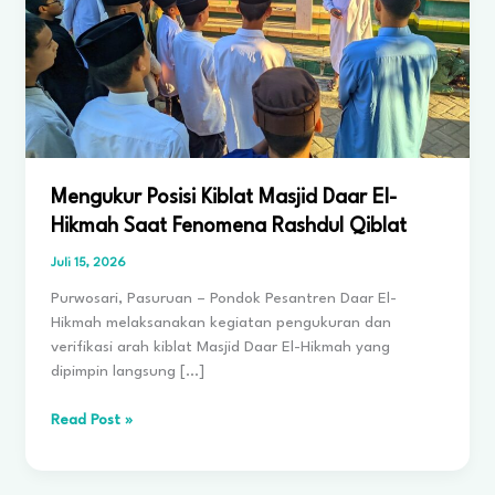
Mengukur Posisi Kiblat Masjid Daar El-
Hikmah Saat Fenomena Rashdul Qiblat
Juli 15, 2026
Purwosari, Pasuruan – Pondok Pesantren Daar El-
Hikmah melaksanakan kegiatan pengukuran dan
verifikasi arah kiblat Masjid Daar El-Hikmah yang
dipimpin langsung […]
Mengukur
Read Post »
Posisi
Kiblat
Masjid