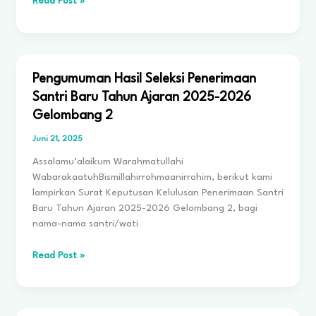
Pengumuman
Read Post »
Hasil
Seleksi
Penerimaan
Santri
Baru
Pengumuman Hasil Seleksi Penerimaan
Tahun
Santri Baru Tahun Ajaran 2025-2026
Akademik
Gelombang 2
2026-
2027
Juni 21, 2025
Gelombang
Assalamu’alaikum Warahmatullahi
1
WabarakaatuhBismillahirrohmaanirrohim, berikut kami
lampirkan Surat Keputusan Kelulusan Penerimaan Santri
Baru Tahun Ajaran 2025-2026 Gelombang 2, bagi
nama-nama santri/wati
Pengumuman
Read Post »
Hasil
Seleksi
Penerimaan