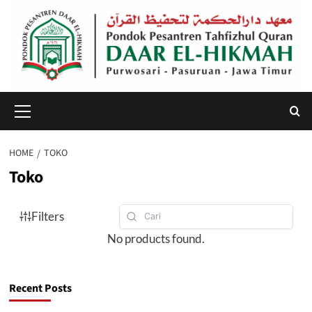
Skip
to
content
Primary
Menu
HOME
TOKO
Toko
Filters
No products found.
Recent Posts