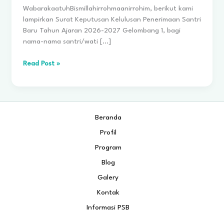
WabarakaatuhBismillahirrohmaanirrohim, berikut kami
lampirkan Surat Keputusan Kelulusan Penerimaan Santri
Baru Tahun Ajaran 2026-2027 Gelombang 1, bagi
nama-nama santri/wati […]
Pengumuman
Read Post »
Hasil
Seleksi
Penerimaan
Santri
Beranda
Baru
Tahun
Profil
Akademik
Program
2026-
2027
Blog
Gelombang
Galery
1
Kontak
Informasi PSB