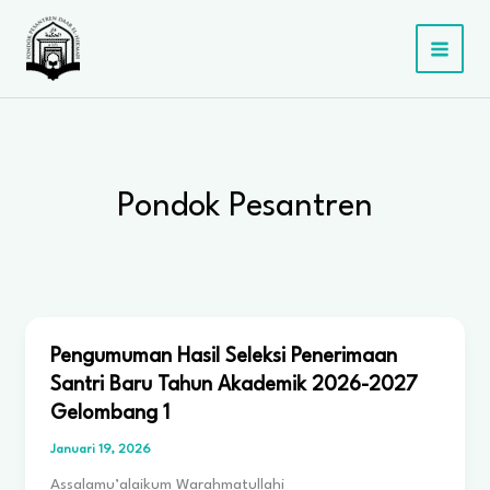
Lewati
ke
konten
Pondok Pesantren
Pengumuman Hasil Seleksi Penerimaan
Santri Baru Tahun Akademik 2026-2027
Gelombang 1
Januari 19, 2026
Assalamu’alaikum Warahmatullahi