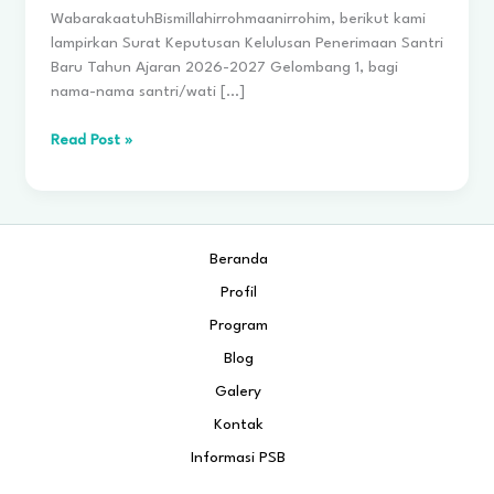
WabarakaatuhBismillahirrohmaanirrohim, berikut kami
lampirkan Surat Keputusan Kelulusan Penerimaan Santri
Baru Tahun Ajaran 2026-2027 Gelombang 1, bagi
nama-nama santri/wati […]
Pengumuman
Read Post »
Hasil
Seleksi
Penerimaan
Santri
Beranda
Baru
Tahun
Profil
Akademik
Program
2026-
2027
Blog
Gelombang
Galery
1
Kontak
Informasi PSB